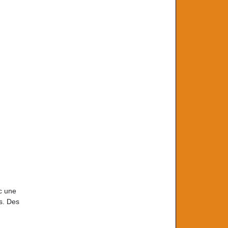
ec une
es. Des